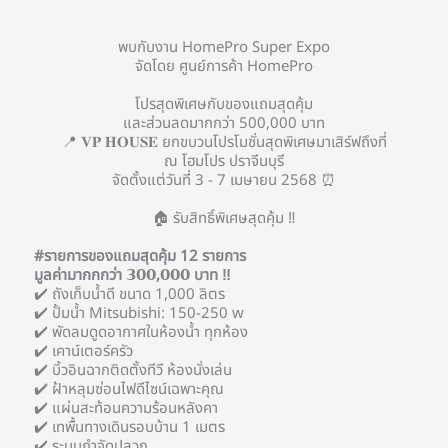
พบกับงาน HomePro Super Expo
จัดโดย ศูนย์การค้า HomePro
โปรสุดพิเศษกับของแถมสุดคุ้ม
และส่วนลดมากกว่า 500,000 บาท
📍 𝐕𝐏 𝐇𝐎𝐔𝐒𝐄 ยกขบวนโปรโมชั่นสุดพิเศษมาเสิร์ฟถึงที่
ณ โฮมโปร ปราจีนบุรี
จัดตั้งแต่วันที่ 3 - 7 เมษายน 2568 ⏰
🏠 รับสิทธิ์พิเศษสุดคุ้ม ‼️
#รายการของแถมสุดคุ้ม 12 รายการ
มูลค่ามากกกว่า 𝟯𝟬𝟬,𝟬𝟬𝟬 บาท ‼️
✔️ ถังเก็บน้ำดี ขนาด 1,000 ลิตร
✔️ ปั้มน้ำ Mitsubishi: 150-250 w
✔️ พัดลมดูดอากาศในห้องน้ำ ทุกห้อง
✔️ เคาน์เตอร์ครัว
✔️ บิ้วอินฉากติดตั้งทีวี ห้องนั่งเล่น
✔️ ฝ้าหลุมซ่อนไฟดีไซน์เฉพาะคุณ
✔️ แผ่นสะท้อนความร้อนหลังคา
✔️ เทพื้นทางเดินรอบบ้าน 1 เมตร
✔️ ระบบกำจัดปลวก